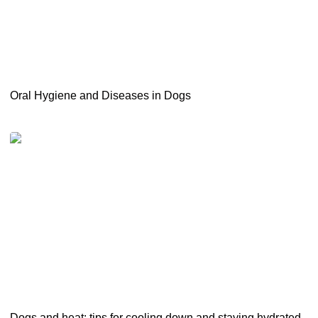
Oral Hygiene and Diseases in Dogs
Dogs and heat: tips for cooling down and staying hydrated