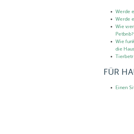
Werde e
Werde ei
Wie werd
Petbnb?
Wie funk
die Hau
Tierbet
FÜR HA
Einen Si