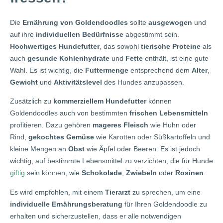
Die
Ernährung von Goldendoodles
sollte
ausgewogen
und
auf ihre
individuellen Bedürfnisse
abgestimmt sein.
Hochwertiges Hundefutter
, das sowohl
tierische Proteine
als
auch
gesunde Kohlenhydrate
und
Fette
enthält, ist eine gute
Wahl. Es ist wichtig, die
Futtermenge
entsprechend dem
Alter
,
Gewicht
und
Aktivitätslevel
des Hundes anzupassen.
Zusätzlich zu
kommerziellem Hundefutter
können
Goldendoodles auch von bestimmten
frischen Lebensmitteln
profitieren. Dazu gehören
mageres Fleisch
wie Huhn oder
Rind,
gekochtes Gemüse
wie Karotten oder Süßkartoffeln und
kleine Mengen an
Obst
wie Äpfel oder Beeren. Es ist jedoch
wichtig, auf bestimmte Lebensmittel zu verzichten, die für Hunde
giftig
sein können, wie
Schokolade
,
Zwiebeln
oder
Rosinen
.
Es wird empfohlen, mit einem
Tierarzt
zu sprechen, um eine
individuelle Ernährungsberatung
für Ihren Goldendoodle zu
erhalten und sicherzustellen, dass er alle notwendigen