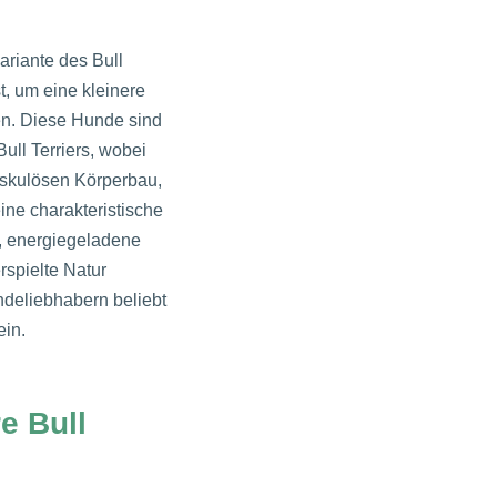
variante des Bull
st, um eine kleinere
fen. Diese Hunde sind
ull Terriers, wobei
uskulösen Körperbau,
ine charakteristische
, energiegeladene
erspielte Natur
undeliebhabern beliebt
ein.
e Bull