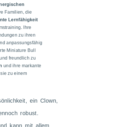
nergischen
ive Familien, die
ente Lernfähigkeit
straining. Ihre
indungen zu ihren
nd anpassungsfähig
te Miniature Bull
 und freundlich zu
n
und ihre markante
sie zu einem
önlichkeit, ein Clown,
ennoch robust.
und kann mit allem