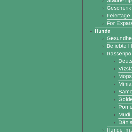
Städte-Ti
Geschenk
Feiertage
For Expat
Hunde
Gesundhei
Beliebte 
Rassenpor
Deut
Vizsl
Mops
Minia
Samo
Gold
Pome
Mudi
Dänis
Hunde im 