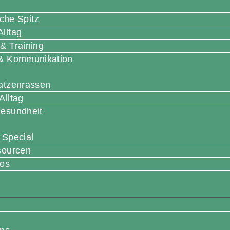
che Spitz
lltag
& Training
 & Kommunikation
Katzenrassen
Alltag
Gesundheit
 Special
sourcen
ies