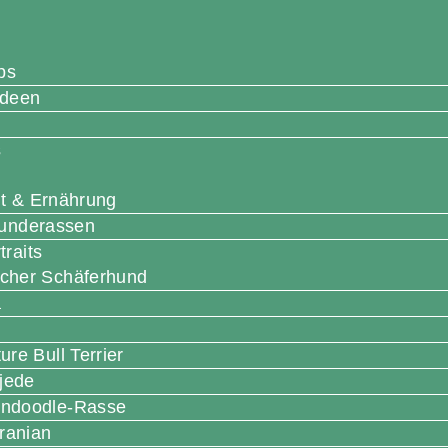
ps
ideen
s
t & Ernährung
Hunderassen
raits
cher Schäferhund
a
ure Bull Terrier
jede
ndoodle-Rasse
ranian