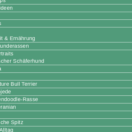
pps
ideen
s
t & Ernährung
Hunderassen
traits
scher Schäferhund
a
ture Bull Terrier
jede
endoodle-Rasse
ranian
che Spitz
Alltag