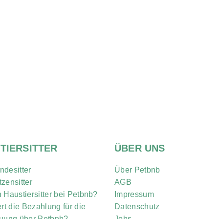
TIERSITTER
ÜBER UNS
ndesitter
Über Petbnb
zensitter
AGB
 Haustiersitter bei Petbnb?
Impressum
ert die Bezahlung für die
Datenschutz
euung über Petbnb?
Jobs