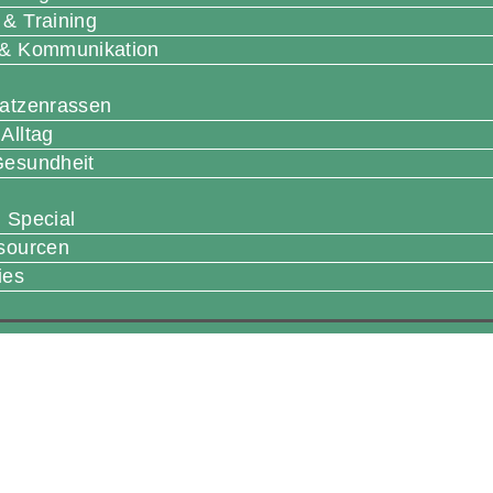
 & Training
 & Kommunikation
Katzenrassen
Alltag
Gesundheit
 Special
ssourcen
ies